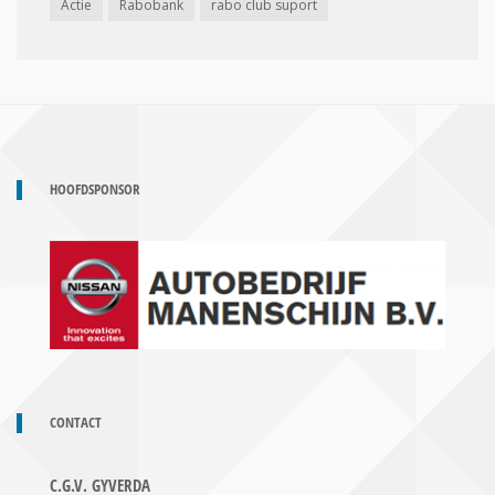
Actie
Rabobank
rabo club suport
HOOFDSPONSOR
CONTACT
C.G.V. GYVERDA