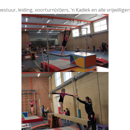
estuur, leiding, voorturn(st)ers, ‘n Kadiek en alle vrijwilliger